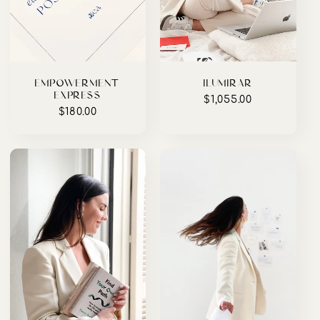
N
:
EMPOWERMENT
ILUMIRAR
EXPRESS
Precio
$1,055.00
Precio
$180.00
habitual
habitual