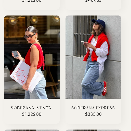
Precio
$1,222.00
Precio
$407.33
habitual
habitual
SOBERANA (VENTA)
SOBERANA EXPRESS
Precio
$1,222.00
Precio
$333.00
habitual
habitual