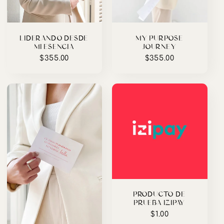
LIDERANDO DESDE
MY PURPOSE
MI ESENCIA
JOURNEY
Precio
$355.00
Precio
$355.00
habitual
habitual
PRODUCTO DE
PRUEBA IZIPAY
Precio
$1.00