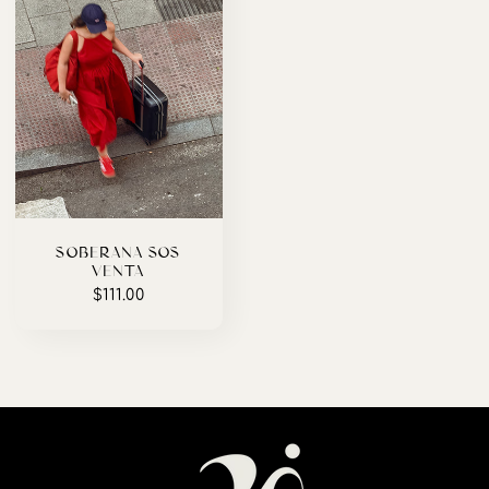
SOBERANA SOS
(VENTA)
Precio
$111.00
habitual