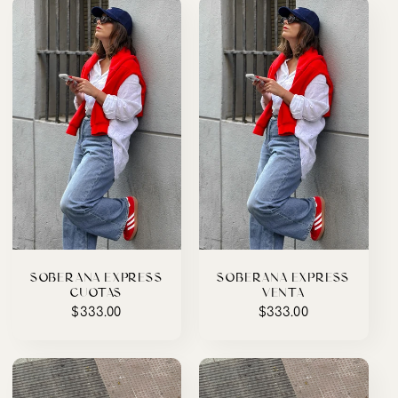
SOBERANA EXPRESS
SOBERANA EXPRESS
(CUOTAS)
(VENTA)
Precio
$333.00
Precio
$333.00
habitual
habitual